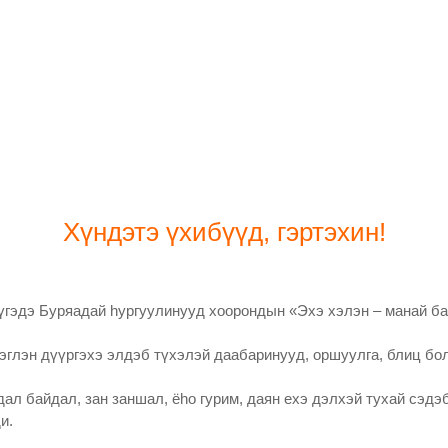
Хүндэтэ үхибүүд, гэртэхин!
эдэ Буряадай һургуулинууд хоорондын «Эхэ хэлэн – манай бая
эглэн дүүргэхэ элдэб түхэлэй даабаринууд, оршуулга, блиц бо
дал байдал, зан заншал, ёһо гурим, даян ехэ дэлхэй тухай сэд
и.