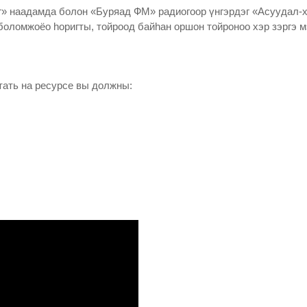
г» наадамда болон «Буряад ФМ» радиогоор үнгэрдэг «Асуудал-
боломжоёо һоригты, тойроод байһан оршон тойроноо хэр зэргэ 
тать на ресурсе вы должны: