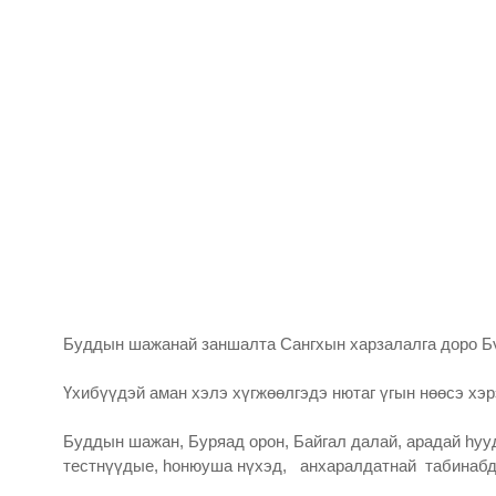
Буддын шажанай заншалта Сангхын харзалалга доро Бүг
Үхибүүдэй аман хэлэ хүгжөөлгэдэ нютаг үгын нөөсэ хэр
Буддын шажан, Буряад орон, Байгал далай, арадай һуу
тестнүүдые, һонюуша нүхэд, анхаралдатнай табинабд