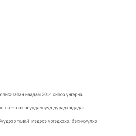
лиг» гэһэн наадам 2014 онһоо үнгэрнэ.
лон тестовэ асуудалнууд дурадхагдадаг.
эбүүдээр танай мэдэсэ үргэдхэхэ, бэхижүүлхэ