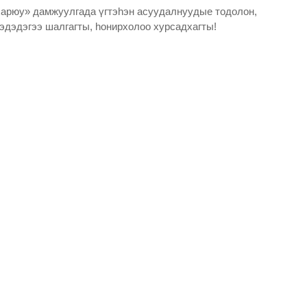
харюу» дамжуулгада үгтэһэн асуудалнуудые тодолон,
мэдэдэгээ шалгагты, һонирхолоо хурсадхагты!