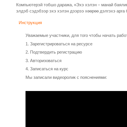
Компьютерэй тобшо даража, «Эхэ хэлэн – манай баяли
элдэб сэдэбээр эхэ хэлэн дээрээ хөөрөө дэлгэхэ арга 
Страница
Инструкция
Уважаемые участники, для того чтобы начать рабо
1. Зарегистрироваться на ресурсе
2. Подтвердить регистрацию
3. Авторизоваться
4. Записаться на курс
Мы записали видеоролик с пояснениями: