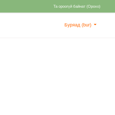
Та ороогүй байнат (
Орохо
)
Буряад ‎(bur)‎